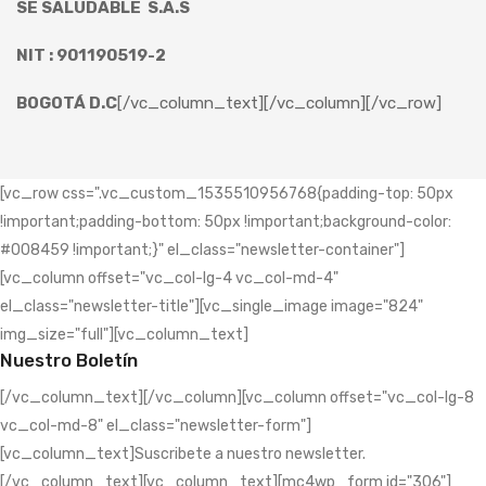
SE SALUDABLE S.A.S
NIT : 901190519-2
BOGOTÁ D.C
[/vc_column_text][/vc_column][/vc_row]
[vc_row css=".vc_custom_1535510956768{padding-top: 50px
!important;padding-bottom: 50px !important;background-color:
#008459 !important;}" el_class="newsletter-container"]
[vc_column offset="vc_col-lg-4 vc_col-md-4"
el_class="newsletter-title"][vc_single_image image="824"
img_size="full"][vc_column_text]
Nuestro Boletín
[/vc_column_text][/vc_column][vc_column offset="vc_col-lg-8
vc_col-md-8" el_class="newsletter-form"]
[vc_column_text]Suscribete a nuestro newsletter.
[/vc_column_text][vc_column_text][mc4wp_form id="306"]