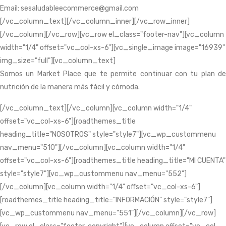
Email: sesaludableecommerce@gmail.com
[/vc_column_text][/vc_column_inner][/vc_row_inner]
[/vc_column][/vc_row][vc_row el_class="footer-nav"][vc_column
width="1/4" offset="vc_col-xs-6"][vc_single_image image="16939"
img_size="full"][vc_column_text]
Somos un Market Place que te permite continuar con tu plan de
nutrición de la manera más fácil y cómoda.
[/vc_column_text][/vc_column][vc_column width="1/4"
offset="vc_col-xs-6"][roadthemes_title
heading_title="NOSOTROS" style="style7"][vc_wp_custommenu
nav_menu="510"][/vc_column][vc_column width="1/4"
offset="vc_col-xs-6"][roadthemes_title heading_title="MI CUENTA"
style="style7"][vc_wp_custommenu nav_menu="552"]
[/vc_column][vc_column width="1/4" offset="vc_col-xs-6"]
[roadthemes_title heading_title="INFORMACIÓN" style="style7"]
[vc_wp_custommenu nav_menu="551"][/vc_column][/vc_row]
[vc_row el_class="footer-copyright"][vc_column offset="vc_col-