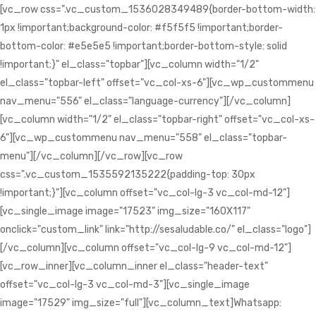
[vc_row css=".vc_custom_1536028349489{border-bottom-width:
1px !important;background-color: #f5f5f5 !important;border-
bottom-color: #e5e5e5 !important;border-bottom-style: solid
!important;}" el_class="topbar"][vc_column width="1/2"
el_class="topbar-left" offset="vc_col-xs-6"][vc_wp_custommenu
nav_menu="556" el_class="language-currency"][/vc_column]
[vc_column width="1/2" el_class="topbar-right" offset="vc_col-xs-
6"][vc_wp_custommenu nav_menu="558" el_class="topbar-
menu"][/vc_column][/vc_row][vc_row
css=".vc_custom_1535592135222{padding-top: 30px
!important;}"][vc_column offset="vc_col-lg-3 vc_col-md-12"]
[vc_single_image image="17523" img_size="160X117"
onclick="custom_link" link="http://sesaludable.co/" el_class="logo"]
[/vc_column][vc_column offset="vc_col-lg-9 vc_col-md-12"]
[vc_row_inner][vc_column_inner el_class="header-text"
offset="vc_col-lg-3 vc_col-md-3"][vc_single_image
image="17529" img_size="full"][vc_column_text]Whatsapp: