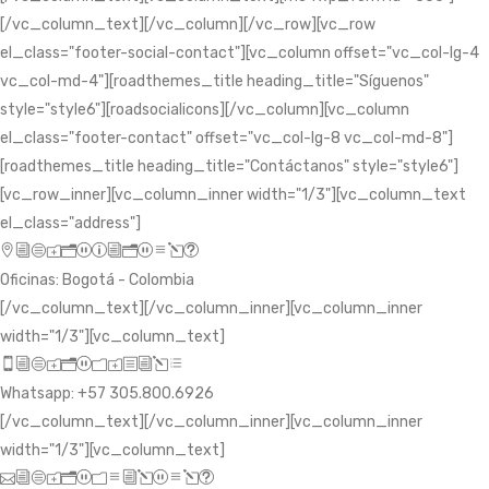
[/vc_column_text][/vc_column][/vc_row][vc_row
el_class="footer-social-contact"][vc_column offset="vc_col-lg-4
vc_col-md-4"][roadthemes_title heading_title="Síguenos"
style="style6"][roadsocialicons][/vc_column][vc_column
el_class="footer-contact" offset="vc_col-lg-8 vc_col-md-8"]
[roadthemes_title heading_title="Contáctanos" style="style6"]
[vc_row_inner][vc_column_inner width="1/3"][vc_column_text
el_class="address"]
icon_pin_alt
Oficinas: Bogotá - Colombia
[/vc_column_text][/vc_column_inner][vc_column_inner
width="1/3"][vc_column_text]
icon_mobile
Whatsapp: +57 305.800.6926
[/vc_column_text][/vc_column_inner][vc_column_inner
width="1/3"][vc_column_text]
icon_mail_alt