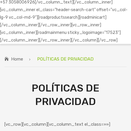
+57 3058006926[/vc_column_text][/vc_column_inner]
[vc_column_inner el_class="header-search-cart" offset="vc_col-
lg-9 vc_col-md-9"][roadproductssearch][roadminicart]
[/vc_column_inner][/vc_row_inner][vc_row_inner]
[vc_column_inner][roadmainmenu sticky_logoimage="17523"]
[/vc_column_inner][/vc_row_inner][/vc_column][/vc_row]
Home
POLÍTICAS DE PRIVACIDAD
POLÍTICAS DE
PRIVACIDAD
[vc_row][vc_column][vc_column_text el_class=»»]